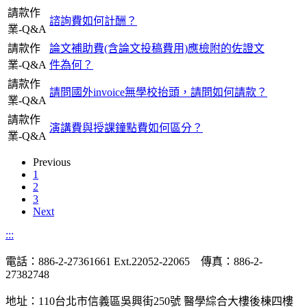
請款作
諮詢費如何計酬？
業-Q&A
請款作
論文補助費(含論文投稿費用)應檢附的佐證文
業-Q&A
件為何？
請款作
請問國外invoice無學校抬頭，請問如何請款？
業-Q&A
請款作
演講費與授課鐘點費如何區分？
業-Q&A
Previous
1
2
3
Next
:::
電話：886-2-27361661 Ext.22052-22065 傳真：886-2-
27382748
地址：110台北市信義區吳興街250號 醫學綜合大樓後棟四樓