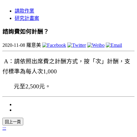
請款作業
研究計畫案
諮詢費如何計酬？
2020-11-08
羅意美
A：請依照出席費之計酬方式，按「次」計酬，支
付標準為每人次1,000
元至2,500元。
:::