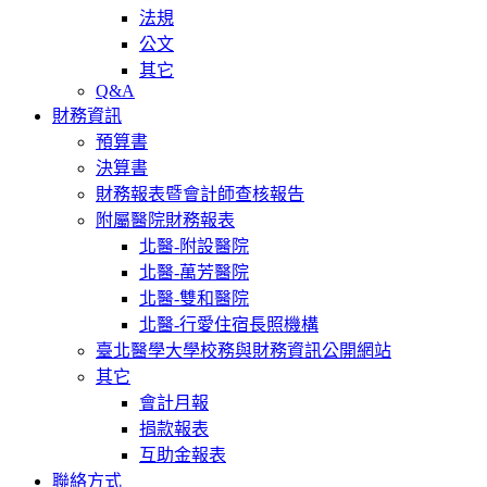
法規
公文
其它
Q&A
財務資訊
預算書
決算書
財務報表暨會計師查核報告
附屬醫院財務報表
北醫-附設醫院
北醫-萬芳醫院
北醫-雙和醫院
北醫-行愛住宿長照機構
臺北醫學大學校務與財務資訊公開網站
其它
會計月報
捐款報表
互助金報表
聯絡方式