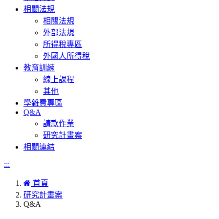
相關法規
相關法規
外部法規
所得稅專區
外國人所得稅
教育訓練
線上課程
其他
學雜費專區
Q&A
請款作業
研究計畫案
相關連結
:::
首頁
研究計畫案
Q&A