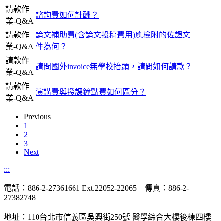
請款作
諮詢費如何計酬？
業-Q&A
請款作
論文補助費(含論文投稿費用)應檢附的佐證文
業-Q&A
件為何？
請款作
請問國外invoice無學校抬頭，請問如何請款？
業-Q&A
請款作
演講費與授課鐘點費如何區分？
業-Q&A
Previous
1
2
3
Next
:::
電話：886-2-27361661 Ext.22052-22065 傳真：886-2-
27382748
地址：110台北市信義區吳興街250號 醫學綜合大樓後棟四樓