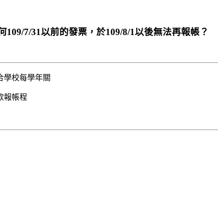
為何109/7/31以前的發票，於109/8/1以後無法再報帳？
合學校每學年關
請款報帳程