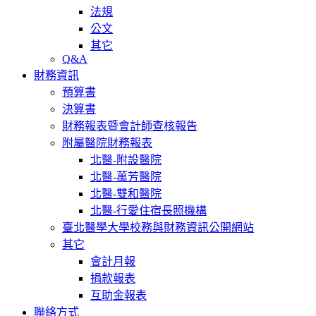
法規
公文
其它
Q&A
財務資訊
預算書
決算書
財務報表暨會計師查核報告
附屬醫院財務報表
北醫-附設醫院
北醫-萬芳醫院
北醫-雙和醫院
北醫-行愛住宿長照機構
臺北醫學大學校務與財務資訊公開網站
其它
會計月報
捐款報表
互助金報表
聯絡方式