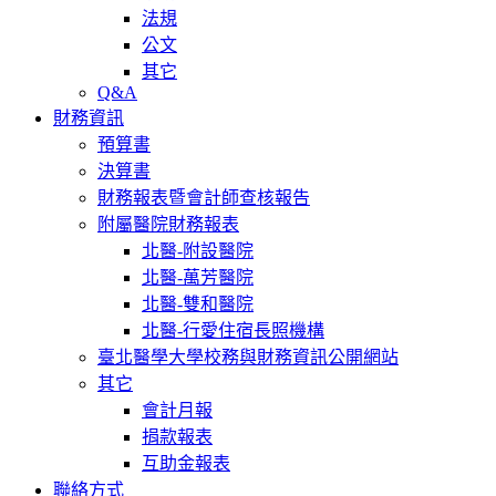
法規
公文
其它
Q&A
財務資訊
預算書
決算書
財務報表暨會計師查核報告
附屬醫院財務報表
北醫-附設醫院
北醫-萬芳醫院
北醫-雙和醫院
北醫-行愛住宿長照機構
臺北醫學大學校務與財務資訊公開網站
其它
會計月報
捐款報表
互助金報表
聯絡方式