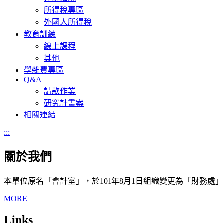
所得稅專區
外國人所得稅
教育訓練
線上課程
其他
學雜費專區
Q&A
請款作業
研究計畫案
相關連結
:::
關於我們
本單位原名「會計室」，於101年8月1日組織變更為「財務
MORE
Links