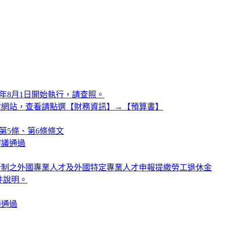
5年8月1日開始執行，請查照。
處網站，查看請點選【財務資訊】→【預算書】
第5條、第6條條文
審議通過
適用新制之外國專業人才及外國特定專業人才申報提繳勞工退休金
件說明。
議通過