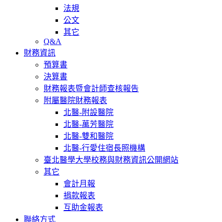
法規
公文
其它
Q&A
財務資訊
預算書
決算書
財務報表暨會計師查核報告
附屬醫院財務報表
北醫-附設醫院
北醫-萬芳醫院
北醫-雙和醫院
北醫-行愛住宿長照機構
臺北醫學大學校務與財務資訊公開網站
其它
會計月報
捐款報表
互助金報表
聯絡方式