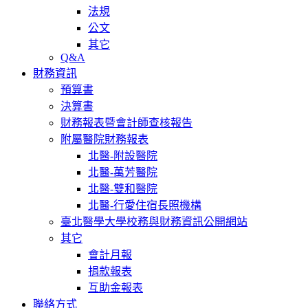
法規
公文
其它
Q&A
財務資訊
預算書
決算書
財務報表暨會計師查核報告
附屬醫院財務報表
北醫-附設醫院
北醫-萬芳醫院
北醫-雙和醫院
北醫-行愛住宿長照機構
臺北醫學大學校務與財務資訊公開網站
其它
會計月報
捐款報表
互助金報表
聯絡方式