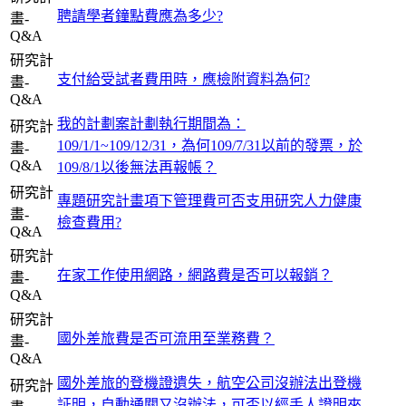
聘請學者鐘點費應為多少?
畫-
Q&A
研究計
支付給受試者費用時，應檢附資料為何?
畫-
Q&A
我的計劃案計劃執行期間為：
研究計
109/1/1~109/12/31，為何109/7/31以前的發票，於
畫-
Q&A
109/8/1以後無法再報帳？
研究計
專題研究計畫項下管理費可否支用研究人力健康
畫-
檢查費用?
Q&A
研究計
在家工作使用網路，網路費是否可以報銷？
畫-
Q&A
研究計
國外差旅費是否可流用至業務費？
畫-
Q&A
國外差旅的登機證遺失，航空公司沒辦法出登機
研究計
証明，自動通關又沒辦法，可否以經手人證明來