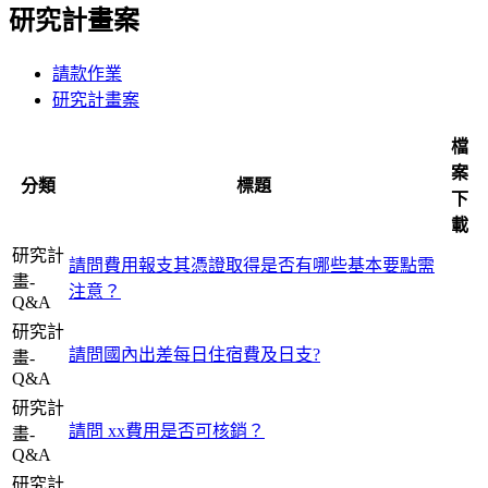
研究計畫案
請款作業
研究計畫案
檔
案
分類
標題
下
載
研究計
請問費用報支其憑證取得是否有哪些基本要點需
畫-
注意？
Q&A
研究計
請問國內出差每日住宿費及日支?
畫-
Q&A
研究計
請問 xx費用是否可核銷？
畫-
Q&A
研究計