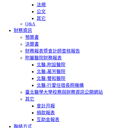
法規
公文
其它
Q&A
財務資訊
預算書
決算書
財務報表暨會計師查核報告
附屬醫院財務報表
北醫-附設醫院
北醫-萬芳醫院
北醫-雙和醫院
北醫-行愛住宿長照機構
臺北醫學大學校務與財務資訊公開網站
其它
會計月報
捐款報表
互助金報表
聯絡方式